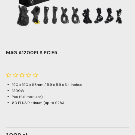
MAG A1200PLS PCIE5
150 x 150 x 86mm / 5.9 x 5.9 x 3.4 inches
1200W
Yes (full modular)
80 PLUS Platinum (up to 92%)