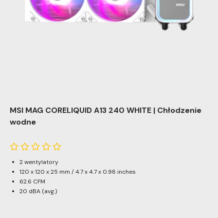
MSI MAG CORELIQUID A13 240 WHITE | Chłodzenie
wodne
2 wentylatory
120 x 120 x 25 mm / 4.7 x 4.7 x 0.98 inches
62.6 CFM
20 dBA (avg.)