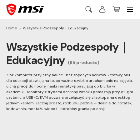
Menu
Skip to content
Search
Log in
Basket
Szukaj
Szukaj
Home
Wszystkie Podzespoły｜Edukacyjny
Wszystkie Podzespoły｜
Edukacyjny
(65 products)
Złóż komputer przyjazny nauce—bez zbędnych nerwów. Zestawy MSI
dla edukacji stawiają na to, co ważne: szybkie uruchamianie na zajęcia,
cichą pracę do nocnej nauki i estetykę pasującą do biurka w
akademiku. Monitory z trybami ochrony wzroku pomagają przy długim
czytaniu, a USB-C/KVM pozwala przełączyć się z laptopa na desktop
jednym kablem. Zacznij prosto, rozbuduj później—idealnie do notatek,
kodowania, montażu wideo i… odrobiny grania po sesji.