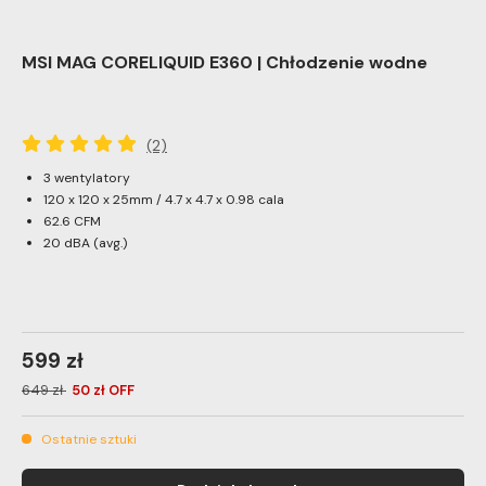
MSI MAG CORELIQUID E360 | Chłodzenie wodne
(2)
3 wentylatory
120 x 120 x 25mm / 4.7 x 4.7 x 0.98 cala
62.6 CFM
20 dBA (avg.)
599 zł
649 zł
50 zł OFF
Ostatnie sztuki