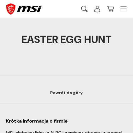
Menu
Skip to content
Search
Log in
Basket
Szukaj
Szukaj
EASTER EGG HUNT
Powrót do góry
Krótka informacja o firmie
MSI, globalny lider w AI PC i gamingu, obecny w ponad