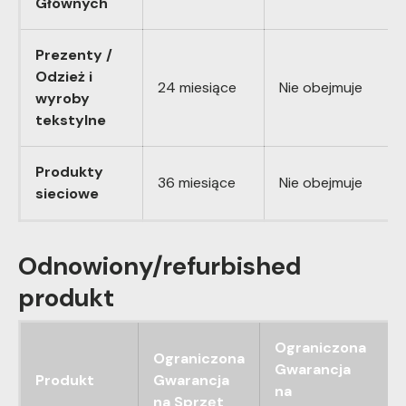
Głównych
Prezenty /
Odzież i
24 miesiące
Nie obejmuje
wyroby
tekstylne
Produkty
36 miesiące
Nie obejmuje
sieciowe
Odnowiony/refurbished
produkt
Ograniczona
Ograniczona
Gwarancja
Produkt
Gwarancja
na
na Sprzęt