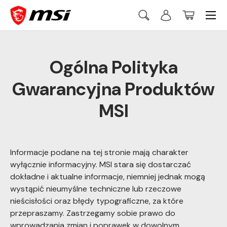
Menu
Skip to content
Search
Log in
Basket
Szukaj
Szukaj
Ogólna Polityka
Gwarancyjna Produktów
MSI
Informacje podane na tej stronie mają charakter
wyłącznie informacyjny. MSI stara się dostarczać
dokładne i aktualne informacje, niemniej jednak mogą
wystąpić nieumyślne techniczne lub rzeczowe
nieścisłości oraz błędy typograficzne, za które
przepraszamy. Zastrzegamy sobie prawo do
wprowadzania zmian i poprawek w dowolnym