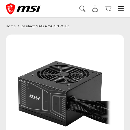
Menu
Skip to content
Search
Log in
Basket
Szukaj
Szukaj
Home
Zasilacz MAG A750GN PCIE5