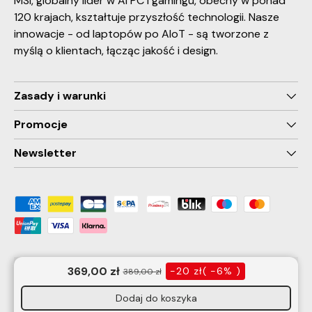
MSI, globalny lider w AI PC i gamingu, obecny w ponad
120 krajach, kształtuje przyszłość technologii. Nasze
innowacje - od laptopów po AIoT - są tworzone z
myślą o klientach, łącząc jakość i design.
Zasady i warunki
Promocje
Newsletter
Payment methods accepted
-20 zł( -6% )
389,00 zł
Dodaj do koszyka
© 2026
Sklep online MSI | Oficjalny sklep MSI Polska
.