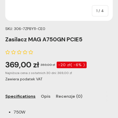
of
1
/
4
SKU:
306-7ZPBY11-CE0
Zasilacz MAG A750GN PCIE5
369,00 zł
-20 zł( -6% )
389,00 zł
Najniższa cena z ostatnich 30 dni:
369,00 zł
Zawiera podatek VAT
Specifications
Opis
Recenzje (0)
750W