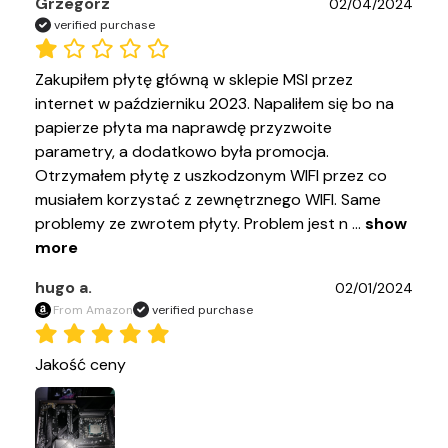
Grzegorz
02/04/2024
verified purchase
Zakupiłem płytę główną w sklepie MSI przez 
internet w październiku 2023. Napaliłem się bo na 
papierze płyta ma naprawdę przyzwoite 
parametry, a dodatkowo była promocja. 
Otrzymałem płytę z uszkodzonym WIFI przez co 
musiałem korzystać z zewnętrznego WIFI. Same 
problemy ze zwrotem płyty. Problem jest n
 ... 
show 
more
hugo a.
02/01/2024
From Amazon
verified purchase
Jakość ceny