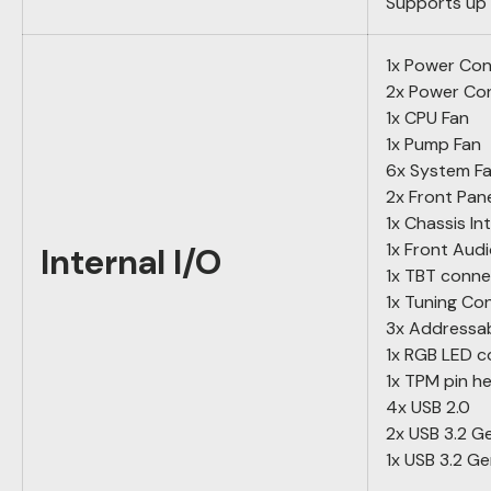
Supports up 
1x Power Co
2x Power Co
1x CPU Fan
1x Pump Fan
6x System F
2x Front Pane
1x Chassis In
1x Front Aud
Internal I/O
1x TBT conne
1x Tuning Co
3x Addressa
1x RGB LED 
1x TPM pin h
4x USB 2.0
2x USB 3.2 G
1x USB 3.2 G