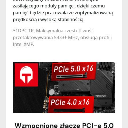
zasilającego moduły pamięci, dzięki czemu
pamięć będzie pracowała ze zoptymalizowaną
prędkością i wysoką stabilnością.
*1DPC 1R, Maksymalna częstotliwość
przetaktowywania 5333+ MHz, obsługa profili
Intel XMP.
Wzmocnione złącze PCI-e 5.0