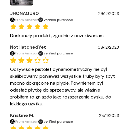
JHONAGUR0
29/12/2023
From Amazon
verified purchase
Doskonały produkt, zgodnie z oczekiwaniami.
NotHatchedYet
06/12/2023
From Amazon
verified purchase
Oczywiście pistolet dynamometryczny nie był 
skalibrowany, ponieważ wszystkie śruby były zbyt 
mocno dokręcone na płycie. Powinienem był 
odesłać płytkę do sprzedawcy, ale właśnie 
zrobiłem to gniazdo jako rozszerzenie dysku, do 
lekkiego użytku.
Kristine M.
28/11/2023
From Amazon
verified purchase