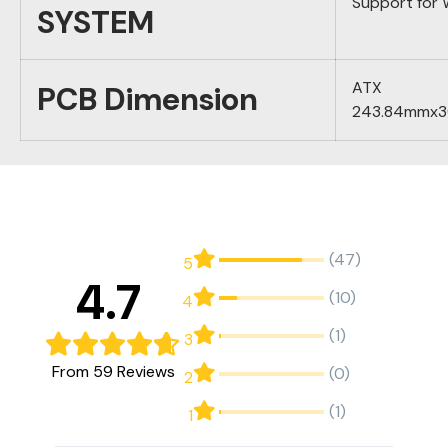
Support for
SYSTEM
ATX
PCB Dimension
243.84mmx
(47)
5
4.7
(10)
4
(1)
3
From 59 Reviews
(0)
2
(1)
1