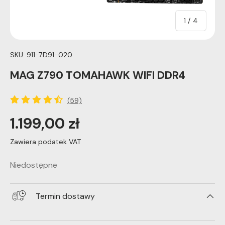
of
1
/
4
SKU:
911-7D91-020
MAG Z790 TOMAHAWK WIFI DDR4
(59)
1.199,00 zł
Zawiera podatek VAT
Niedostępne
Termin dostawy