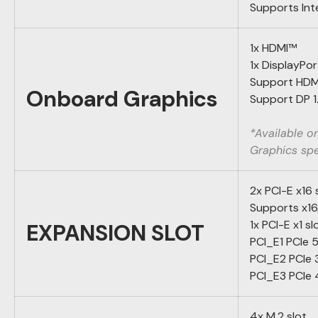
Supports Int
1x HDMI™
1x DisplayPor
Support HDM
Onboard Graphics
Support DP 1
*Available o
Graphics spe
2x PCI-E x16 
Supports x16
1x PCI-E x1 sl
EXPANSION SLOT
PCI_E1 PCIe 
PCI_E2 PCIe 
PCI_E3 PCIe 
4x M.2 slot