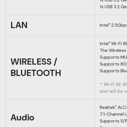
1x USB 3.2 G
LAN
Intel
2.5Gbp
®
Intel
Wi-Fi 6
®
The Wireless 
Supports MU
WIRELESS /
Supports 802.
BLUETOOTH
Supports Bl
* Wi-Fi 6E 6
and will be 
Realtek
ALC
®
7.1-Channel 
Audio
Supports S/P