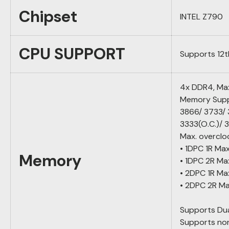
Chipset
INTEL Z790
CPU SUPPORT
Supports 12t
4x DDR4, Ma
Memory Supp
3866/ 3733/
3333(O.C.)/
Max. overclo
• 1DPC 1R Ma
Memory
• 1DPC 2R M
• 2DPC 1R M
• 2DPC 2R M
Supports Du
Supports no