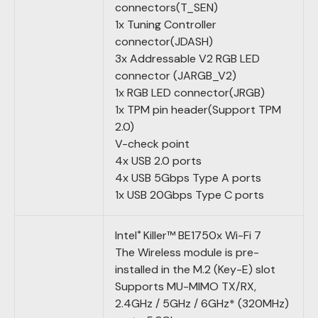
connectors(T_SEN)
1x Tuning Controller
connector(JDASH)
3x Addressable V2 RGB LED
connector (JARGB_V2)
1x RGB LED connector(JRGB)
1x TPM pin header(Support TPM
2.0)
V-check point
4x USB 2.0 ports
4x USB 5Gbps Type A ports
1x USB 20Gbps Type C ports
Intel
Killer™ BE1750x Wi-Fi 7
®
The Wireless module is pre-
installed in the M.2 (Key-E) slot
Supports MU-MIMO TX/RX,
2.4GHz / 5GHz / 6GHz* (320MHz)