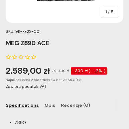
of
1
/
5
SKU:
911-7E22-001
MEG Z890 ACE
2.589,00 zł
-330 zł( -12% )
2.919,00 zł
Najniższa cena z ostatnich 30 dni:
2.589,00 zł
Zawiera podatek VAT
Specifications
Opis
Recenzje (0)
Z890