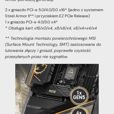
2 x gniazdo PCI-e 5.0/4.0/3.0 x16* (jedno z systemem
Steel Armor II** i przyciskiem EZ PCIe Release)
1 x gniazdo PCI-e 4.0/3.0 x4*
* Obsługa kart x16/x0/x4, x8/x8/x4, x8/x4+x4/x4
** Technologia montażu powierzchniowego MSI
(Surface Mount Technology, SMT) zastosowana do
lutowania złączy i gniazd, poprawiła czystość
przesyłanych przez nie sygnałów.