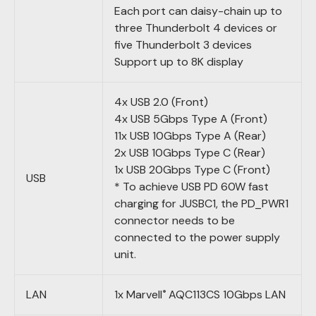
Each port can daisy-chain up to
three Thunderbolt 4 devices or
five Thunderbolt 3 devices
Support up to 8K display
4x USB 2.0 (Front)
4x USB 5Gbps Type A (Front)
11x USB 10Gbps Type A (Rear)
2x USB 10Gbps Type C (Rear)
1x USB 20Gbps Type C (Front)
USB
* To achieve USB PD 60W fast
charging for JUSBC1, the PD_PWR1
connector needs to be
connected to the power supply
unit.
LAN
1x Marvell
AQC113CS 10Gbps LAN
®