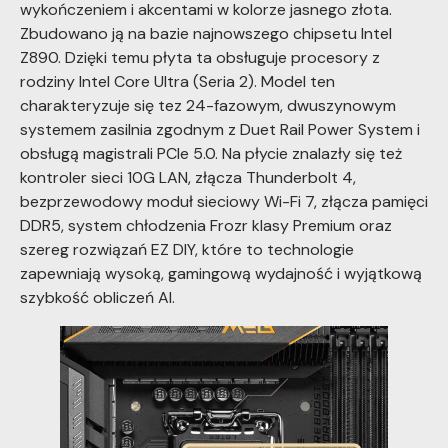
wykończeniem i akcentami w kolorze jasnego złota.
Zbudowano ją na bazie najnowszego chipsetu Intel
Z890. Dzięki temu płyta ta obsługuje procesory z
rodziny Intel Core Ultra (Seria 2). Model ten
charakteryzuje się tez 24-fazowym, dwuszynowym
systemem zasilnia zgodnym z Duet Rail Power System i
obsługą magistrali PCIe 5.0. Na płycie znalazły się też
kontroler sieci 10G LAN, złącza Thunderbolt 4,
bezprzewodowy moduł sieciowy Wi-Fi 7, złącza pamięci
DDR5, system chłodzenia Frozr klasy Premium oraz
szereg rozwiązań EZ DIY, które to technologie
zapewniają wysoką, gamingową wydajność i wyjątkową
szybkość obliczeń AI.