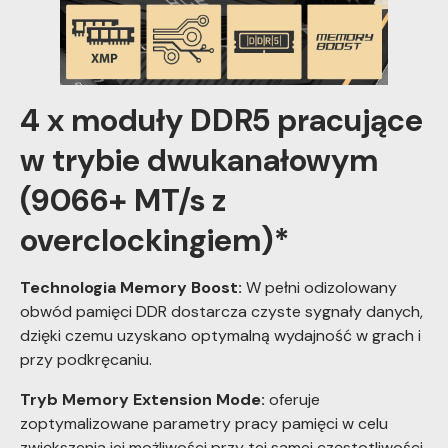
4 x moduły DDR5 pracujące
w trybie dwukanałowym
(9066+ MT/s z
overclockingiem)*
Technologia Memory Boost:
W pełni odizolowany
obwód pamięci DDR dostarcza czyste sygnały danych,
dzięki czemu uzyskano optymalną wydajność w grach i
przy podkręcaniu.
Tryb Memory Extension Mode:
oferuje
zoptymalizowane parametry pracy pamięci w celu
zwiększenia jej możliwości przy tej samej częstotliwości