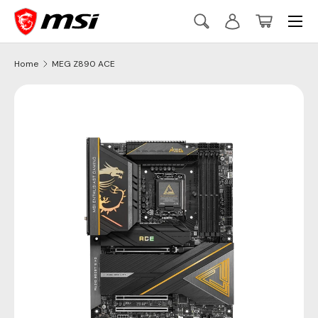
Menu
Skip to content
Search
Log in
Basket
Szukaj
Szukaj
Home
MEG Z890 ACE