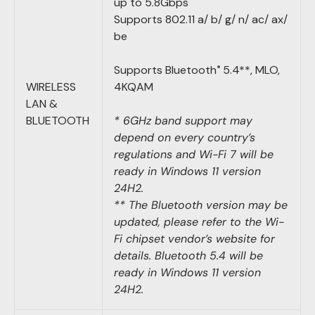
up to 5.8Gbps
Supports 802.11 a/ b/ g/ n/ ac/ ax/
be
Supports Bluetooth
5.4**, MLO,
®
WIRELESS
4KQAM
LAN &
BLUETOOTH
* 6GHz band support may
depend on every country’s
regulations and Wi-Fi 7 will be
ready in Windows 11 version
24H2.
** The Bluetooth version may be
updated, please refer to the Wi-
Fi chipset vendor’s website for
details. Bluetooth 5.4 will be
ready in Windows 11 version
24H2.