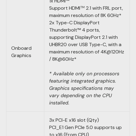
1x HDMI™
Support HDMI
2.1 with FRL port,
TM
maximum resolution of 8K 60Hz*
2x Type-C DisplayPort
Thunderbolt™ 4 ports,
supporting DisplayPort 2.1 with
UHBR20 over USB Type-C, with a
Onboard
maximum resolution of 4K@120Hz
Graphics
/ 8K@60Hz*
* Available only on processors
featuring integrated graphics.
Graphics specifications may
vary depending on the CPU
installed.
3x PCI-E x16 slot (Qty)
PCI_E1 Gen PCIe 5.0 supports up
to x16 (From CPU)