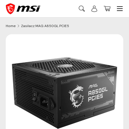
Menu
Skip to content
Search
Log in
Basket
Szukaj
Szukaj
Home
Zasilacz MAG A850GL PCIE5