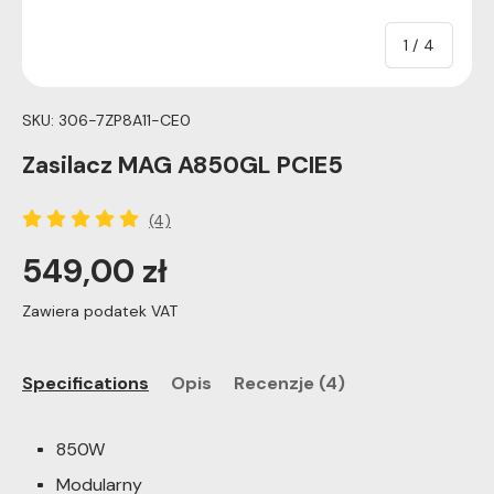
of
1
/
4
SKU:
306-7ZP8A11-CE0
Zasilacz MAG A850GL PCIE5
(4)
549,00 zł
Zawiera podatek VAT
Specifications
Opis
Recenzje (4)
850W
Modularny