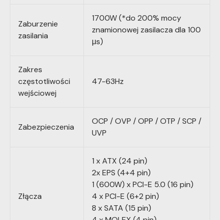
1700W (*do 200% mocy
Zaburzenie
znamionowej zasilacza dla 100
zasilania
μs)
Zakres
częstotliwości
47-63Hz
wejściowej
OCP / OVP / OPP / OTP / SCP /
Zabezpieczenia
UVP
1 x ATX (24 pin)
2x EPS (4+4 pin)
1 (600W) x PCI-E 5.0 (16 pin)
Złącza
4 x PCI-E (6+2 pin)
8 x SATA (15 pin)
4 x MOLEX (4 pin)