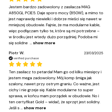
Jestem bardzo zadowolony z zasilacza MAG 
A850GL PCIE5. Daje sporo mocy (850W), a mimo to 
jest naprawdę niewielki i dobrze mieści się nawet w 
mniejszej obudowie. Fajnie, że ma modularne kable, 
więc podłączam tylko te, które są mi potrzebne – 
w środku jest wtedy dużo porządniej. Podoba mi 
się solidne 
 ... 
show more
Piotr W.
23/03/2025
verified purchase
Ten zasilacz to petarda! Mam go od kilku miesięcy i 
jestem mega zadowolony. Mój komp śmiga jak 
szalony, nawet przy ostrym graniu. Co ważne, jest 
cichy i nie grzeje się. Kable modularne to super 
sprawa, w końcu mam porządek w obudowie. No i 
ten certyfikat Gold – widać, że sprzęt jest solidny. 
Jeśli s
 ... 
show more